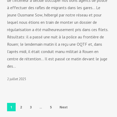
de l'intérieur a décidé d'occuper nos bons agents de police
à effectuer des rafles de migrants dans les gares... Le
jeune Ousmane Sow, hébergé par notre réseau et pour
lequel nous étions en train de monter un dossier de
régularisation a été malheureusement pris dans ces filets.
Résultats: il a passé une nuit à la police au frontière de
Rouen; le lendemain matin il a reçu une OQTF et, dans
l'après midi, il était conduit manu militari à Rouen en
centre de rétention... Il est passé ce matin devant le juge
des…
2 juillet 2025
1
2
3
…
5
Next