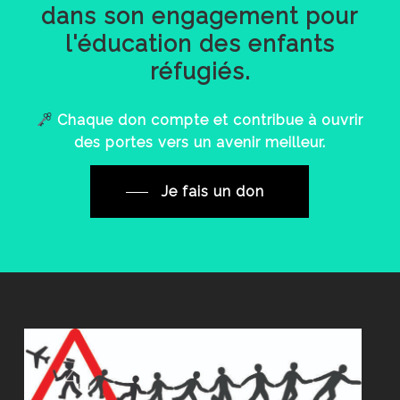
dans
son
engagement
pour
l'éducation
des
enfants
réfugiés.
Chaque
don
compte
et
contribue
à
ouvrir
des
portes
vers
un
avenir
meilleur.
Je fais un don