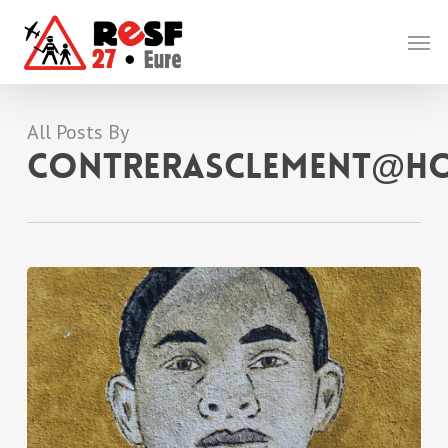
Skip
Men
to
main
content
All Posts By
contrerasclement@ho