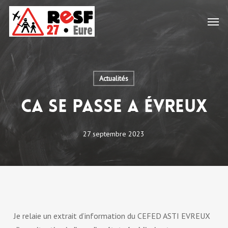
Skip
Men
to
main
content
Actualités
CA SE PASSE A ÉVREUX
27 septembre 2023
Je relaie un extrait d’information du CEFED ASTI EVREUX